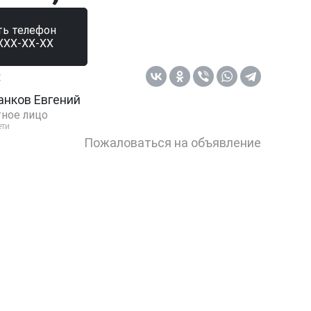
ть телефон
XXX-XX-XX
:
анков Евгений
ное лицо
ети
Пожаловаться на объявление