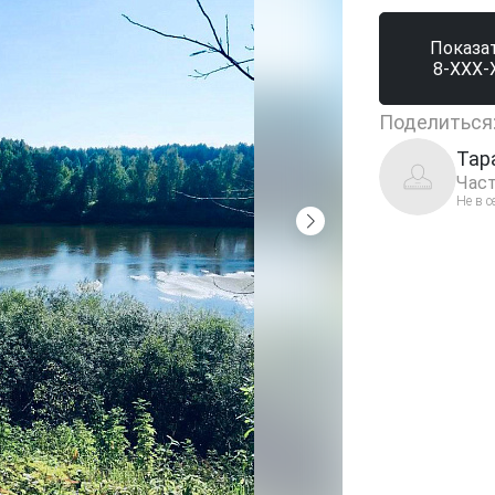
Показа
8-XXX-
Поделиться
Тар
Част
Не в с