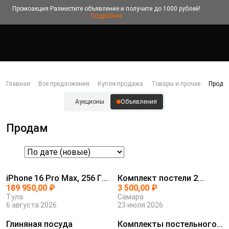
Промоакция
Разместите объявление и получите до 1000 рублей!
Подробнее
Главная
Все предложения
Купля-продажа
Товары и прочее
Прода
Аукционы
Объявления
Продам
iPhone 16 Pro Max, 256 ГБ,
Комплект постели 2
SIM...
189 950,00 ₽
спалка
3 500,00 ₽
Тула
Самара
6 августа 2026
23 июля 2026
Глиняная посуда
Комплекты постельного