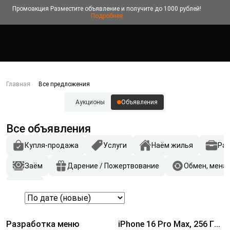
Промоакция
Разместите объявление и получите до 1000 рублей!
Подробнее
Главная
Все предложения
Аукционы
Объявления
Все объявления
Купля-продажа
Услуги
Наём жилья
Ра
Заём
Дарение / Пожертвование
Обмен, мена
Другое
Разработка меню
iPhone 16 Pro Max, 256 ГБ,