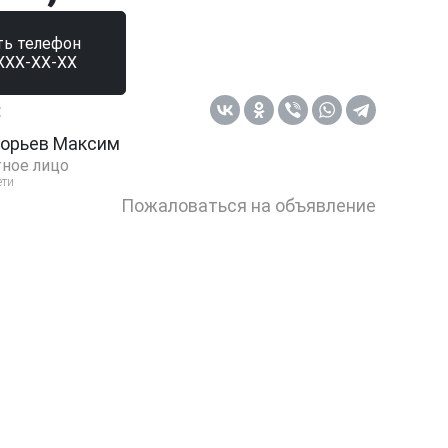
ть телефон
XXX-XX-XX
:
горьев Максим
ное лицо
ети
Пожаловаться на объявление