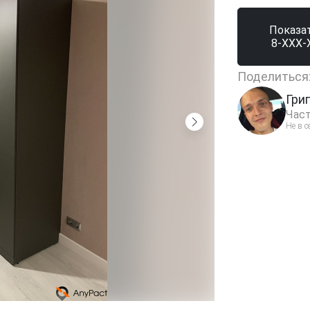
Показа
8-XXX-
Поделиться
Гри
Част
Не в с