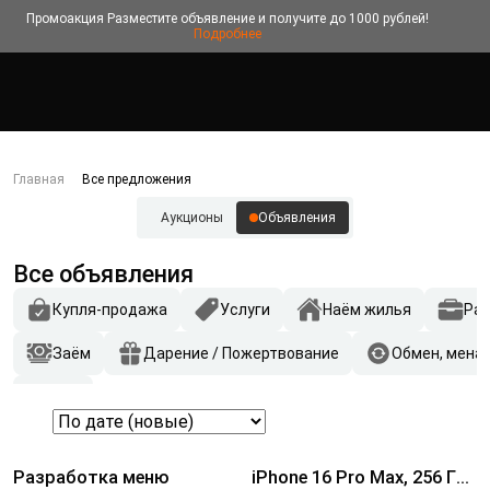
Промоакция
Разместите объявление и получите до 1000 рублей!
Подробнее
Главная
Все предложения
Аукционы
Объявления
Все объявления
Купля-продажа
Услуги
Наём жилья
Ра
Заём
Дарение / Пожертвование
Обмен, мена
Другое
Разработка меню
iPhone 16 Pro Max, 256 ГБ,