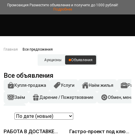
Промоакция
Разместите объявление и получите до 1000 рублей!
Подробнее
Главная
Все предложения
Аукционы
Объявления
Все объявления
Купля-продажа
Услуги
Наём жилья
Ра
Заём
Дарение / Пожертвование
Обмен, мена
Другое
РАБОТА В ДОСТАВКЕ
Гастро-проект под ключ