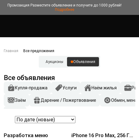
Промоакция
Разместите объявление и получите до 1000 рублей!
Подробнее
Главная
Все предложения
Аукционы
Объявления
Все объявления
Купля-продажа
Услуги
Наём жилья
Ра
Заём
Дарение / Пожертвование
Обмен, мена
Другое
Разработка меню
iPhone 16 Pro Max, 256 ГБ,