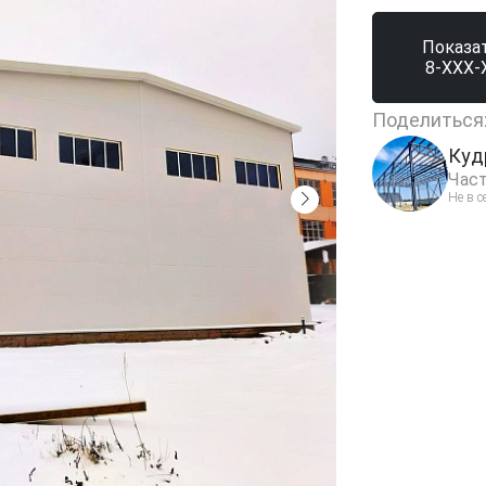
Показа
8-XXX-
Поделиться
Куд
Част
Не в с