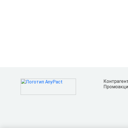
Контраген
Промоакци