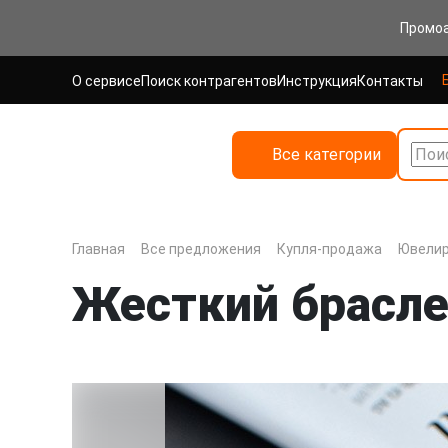
Промо
О сервисе
Поиск контрагентов
Инструкция
Контакты
Все категории
Поис
Главная
Все предложения
Купля-продажа
Ювелир
Жесткий брасле