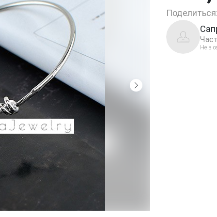
Поделиться
Сап
Част
Не в с