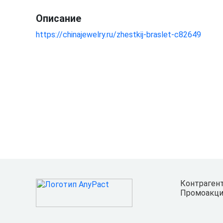
Описание
https://chinajewelry.ru/zhestkij-braslet-c82649
Контраген
Промоакци