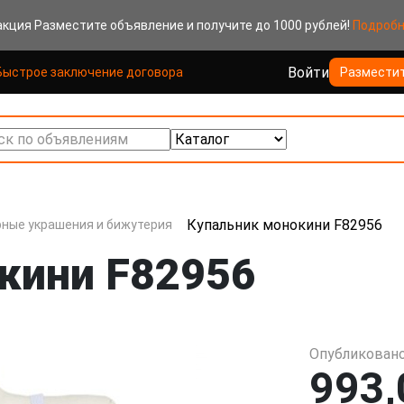
акция
Разместите объявление и получите до 1000 рублей!
Подроб
Войти
Быстрое заключение договора
Размести
к по объявлениям
Купальник монокини F82956
ные украшения и бижутерия
кини F82956
Опубликовано
993,