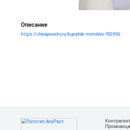
Описание
https://chinajewelry.ru/kupalnik-monokini-f82956
Контраген
Промоакци