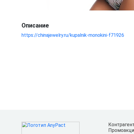
Описание
https://chinajewelry.ru/kupalnik-monokini-f71926
Контраген
Промоакци