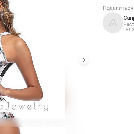
Поделиться
Сап
Част
Не в с