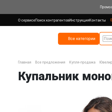
Промо
О сервисе
Поиск контрагентов
Инструкция
Контакты
Все категории
Поис
Главная
Все предложения
Купля-продажа
Ювелир
Купальник моно