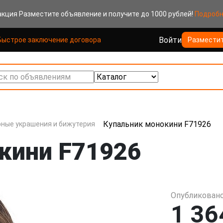
акция
Разместите объявление и получите до 1000 рублей!
Подроб
Войти
Быстрое заключение договора
Размести
к по объявлениям
Купальник монокини F71926
ные украшения и бижутерия
кини F71926
Опубликовано
1 36