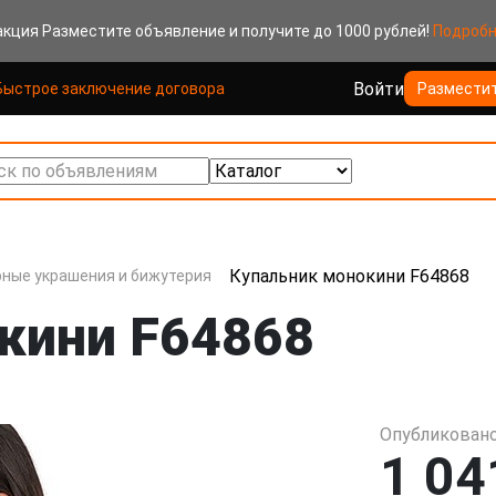
акция
Разместите объявление и получите до 1000 рублей!
Подроб
Войти
Быстрое заключение договора
Размести
к по объявлениям
Купальник монокини F64868
ные украшения и бижутерия
кини F64868
Опубликовано
1 04