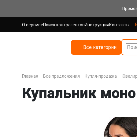
Промо
О сервисе
Поиск контрагентов
Инструкция
Контакты
Все категории
Поис
Главная
Все предложения
Купля-продажа
Ювелир
Купальник моно