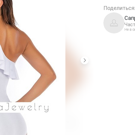
Поделиться
Сап
Част
Не в с