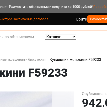
акция
Разместите объявление и получите до 1000 рублей!
Подроб
Войти
Быстрое заключение договора
Размести
к по объявлениям
Купальник монокини F59233
ные украшения и бижутерия
кини F59233
Опубликовано
942,