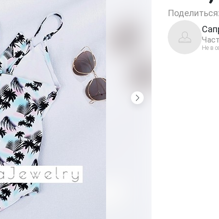
Поделиться
Сап
Част
Не в с