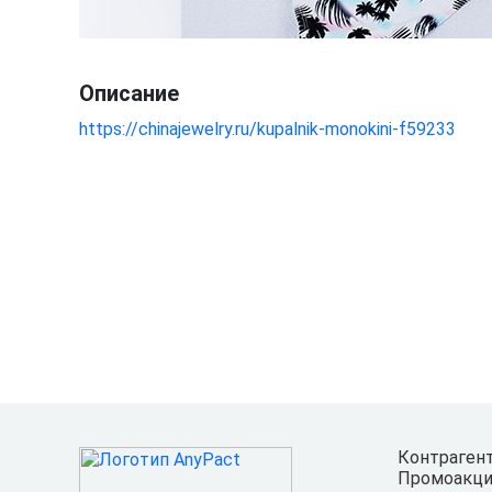
Описание
https://chinajewelry.ru/kupalnik-monokini-f59233
Контраген
Промоакци