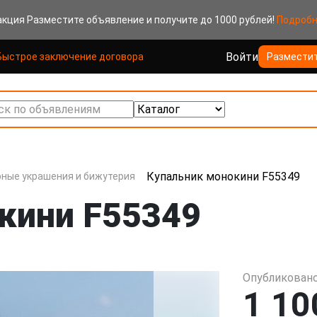
акция
Разместите объявление и получите до 1000 рублей!
Подроб
Войти
Быстрое заключение договора
Размести
к по объявлениям
Купальник монокини F55349
ные украшения и бижутерия
кини F55349
Опубликовано
1 10