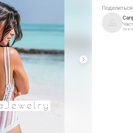
Поделиться
Сап
Част
Не в с