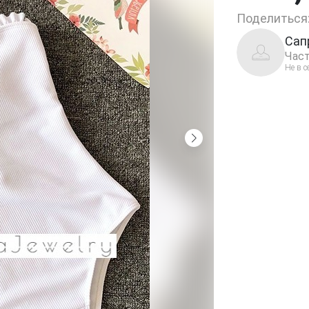
Поделиться
Сап
Част
Не в с