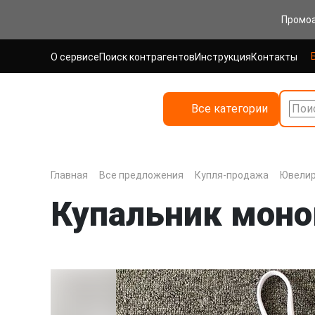
Промо
О сервисе
Поиск контрагентов
Инструкция
Контакты
Все категории
Поис
Главная
Все предложения
Купля-продажа
Ювелир
Купальник моно