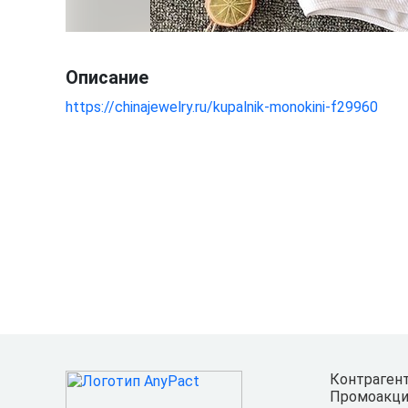
Описание
https://chinajewelry.ru/kupalnik-monokini-f29960
Контраген
Промоакци