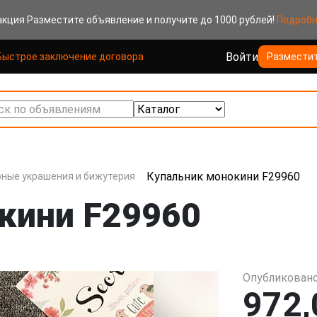
акция
Разместите объявление и получите до 1000 рублей!
Подроб
Войти
Быстрое заключение договора
Размести
к по объявлениям
Купальник монокини F29960
ные украшения и бижутерия
кини F29960
Опубликовано
972,