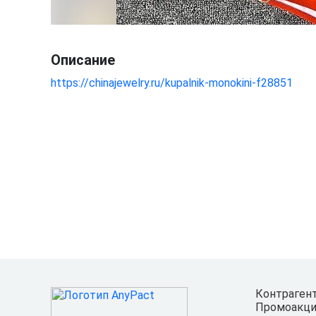
Описание
https://chinajewelry.ru/kupalnik-monokini-f28851
Контраген
Промоакци