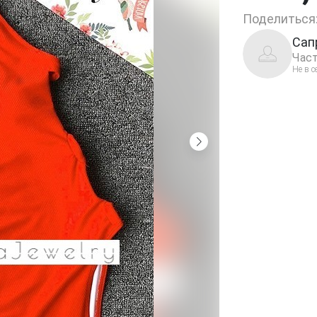
Поделиться
Сап
Част
Не в с