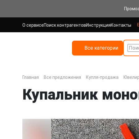
Промо
О сервисе
Поиск контрагентов
Инструкция
Контакты
Все категории
Поис
Главная
Все предложения
Купля-продажа
Ювелир
Купальник моно