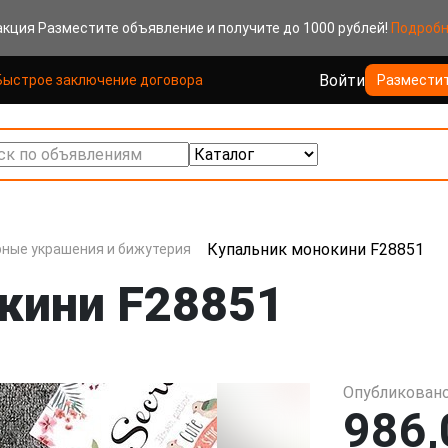
акция
Разместите объявление и получите до 1000 рублей!
Подроб
Войти
Быстрое заключение договора
Размести
к по объявлениям
Купальник монокини F28851
ные украшения и бижутерия
кини F28851
Опубликовано
986,