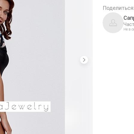
Поделиться
Сап
Част
Не в с