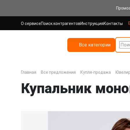
Промо
О сервисе
Поиск контрагентов
Инструкция
Контакты
Все категории
Поис
Главная
Все предложения
Купля-продажа
Ювелир
Купальник моно