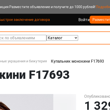
акция
Разместите объявление и получите до 1000 рублей!
Подроб
Войти
Быстрое заключение договора
Размести
к по объявлениям
Купальник монокини F17693
ные украшения и бижутерия
кини F17693
Опубликовано
1 32