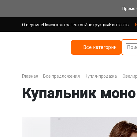
Промо
О сервисе
Поиск контрагентов
Инструкция
Контакты
Все категории
Поис
Главная
Все предложения
Купля-продажа
Ювелир
Купальник моно