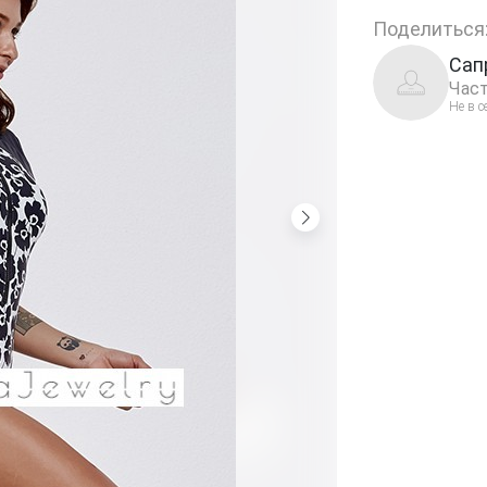
Поделиться
Сап
Част
Не в с