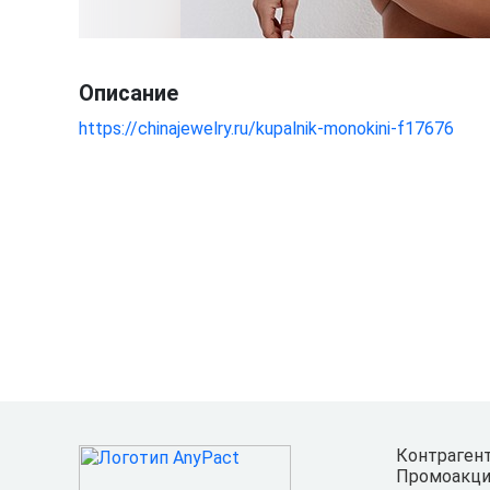
Описание
https://chinajewelry.ru/kupalnik-monokini-f17676
Контраген
Промоакци