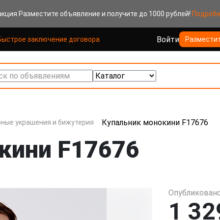
акция
Разместите объявление и получите до 1000 рублей!
Подроб
Войти
Быстрое заключение договора
Размести
к по объявлениям
Купальник монокини F17676
ные украшения и бижутерия
кини F17676
Опубликовано
1 32