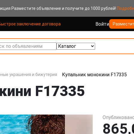
акция
Разместите объявление и получите до 1000 рублей!
Подроб
Войти
Быстрое заключение договора
Размести
к по объявлениям
Купальник монокини F17335
ные украшения и бижутерия
кини F17335
Опубликовано
865,