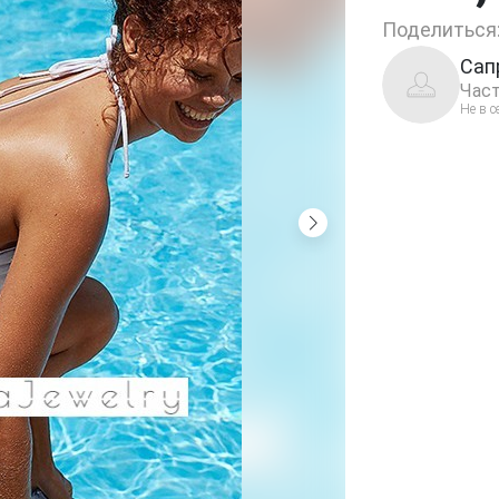
Поделиться
Сап
Част
Не в с