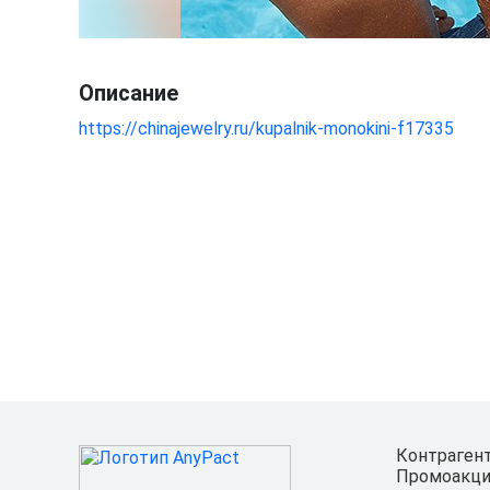
Описание
https://chinajewelry.ru/kupalnik-monokini-f17335
Контраген
Промоакци