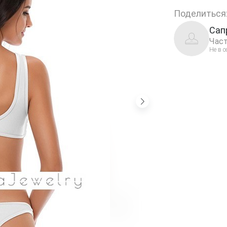
Поделиться
Сап
Част
Не в с