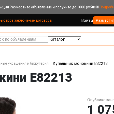
акция
Разместите объявление и получите до 1000 рублей!
Подроб
Войти
Быстрое заключение договора
Размести
к по объявлениям
Купальник монокини E82213
ные украшения и бижутерия
кини E82213
Опубликовано
1 07