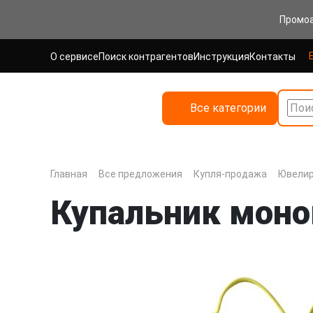
Промо
О сервисе
Поиск контрагентов
Инструкция
Контакты
Все категории
Поис
Главная
Все предложения
Купля-продажа
Ювелир
Купальник моно