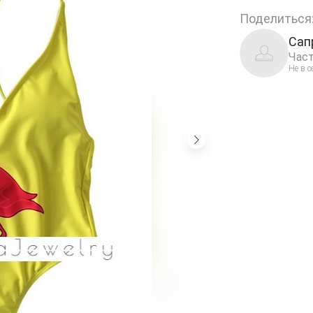
Поделиться
Сап
Част
Не в с