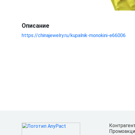
Описание
https://chinajewelry.ru/kupalnik-monokini-e66006
Контраген
Промоакци