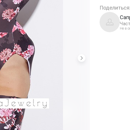
Поделиться
Сап
Част
Не в с