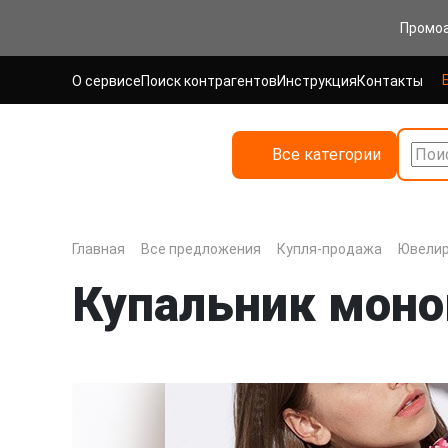
Промо
О сервисе
Поиск контрагентов
Инструкция
Контакты
Все категории
Поис
Главная
Все предложения
Купля-продажа
Ювелир
Купальник моно