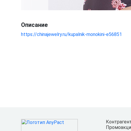
Описание
https://chinajewelry.ru/kupalnik-monokini-e56851
Контраген
Промоакци