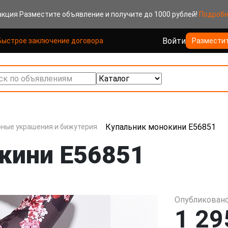
акция
Разместите объявление и получите до 1000 рублей!
Подроб
Войти
Быстрое заключение договора
Размести
к по объявлениям
Купальник монокини E56851
ные украшения и бижутерия
кини E56851
Опубликовано
1 29