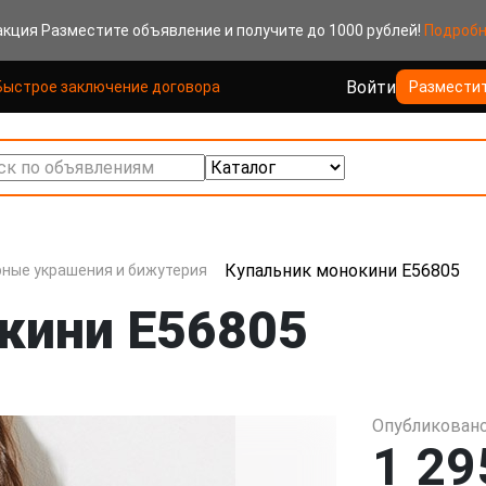
акция
Разместите объявление и получите до 1000 рублей!
Подроб
Войти
Быстрое заключение договора
Размести
к по объявлениям
Купальник монокини E56805
ные украшения и бижутерия
кини E56805
Опубликовано
1 29