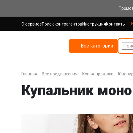
Промо
О сервисе
Поиск контрагентов
Инструкция
Контакты
Все категории
Поис
Главная
Все предложения
Купля-продажа
Ювелир
Купальник моно