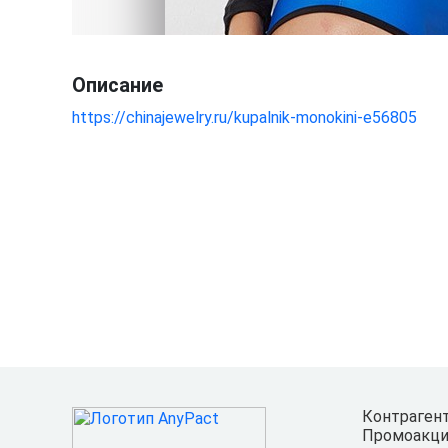
Описание
https://chinajewelry.ru/kupalnik-monokini-e56805
Контраген
Промоакци