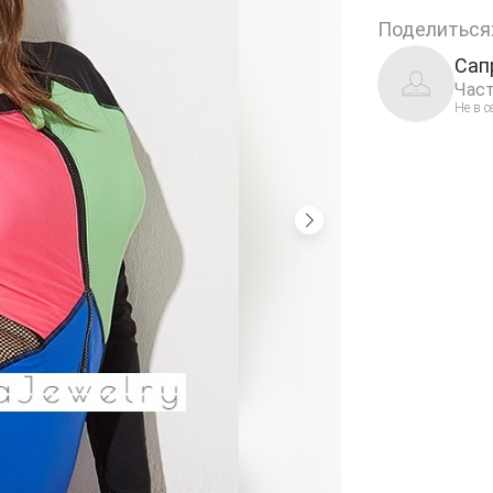
Поделиться
Сап
Част
Не в с