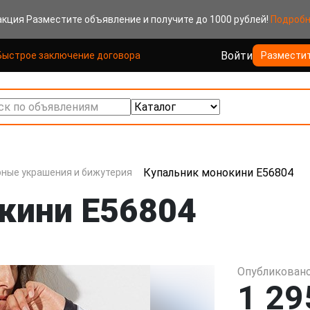
акция
Разместите объявление и получите до 1000 рублей!
Подроб
Войти
Быстрое заключение договора
Размести
к по объявлениям
Купальник монокини E56804
ные украшения и бижутерия
кини E56804
Опубликовано
1 29