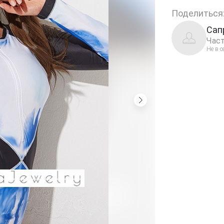
Поделиться
Сап
Част
Не в с