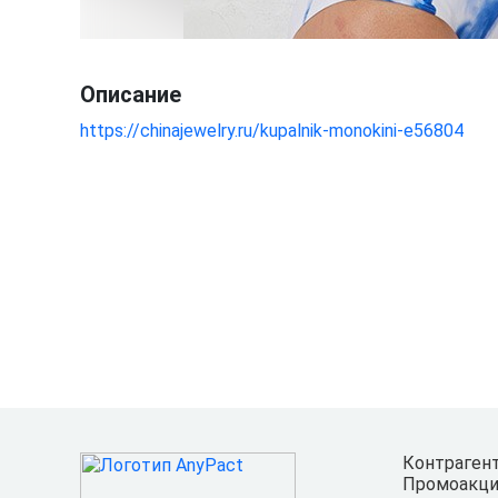
Описание
https://chinajewelry.ru/kupalnik-monokini-e56804
Контраген
Промоакци