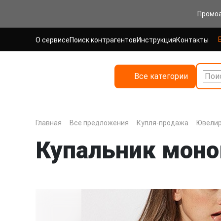
Промо
О сервисе
Поиск контрагентов
Инструкция
Контакты
Все категории
Поис
Главная
Все предложения
Купля-продажа
Ювелир
Купальник моно