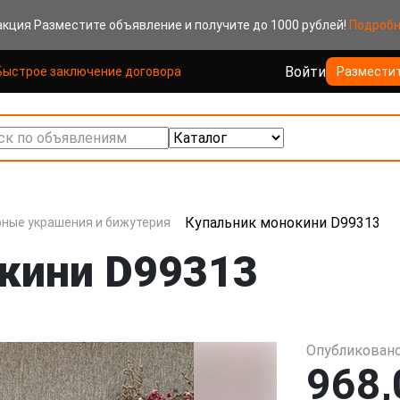
акция
Разместите объявление и получите до 1000 рублей!
Подроб
Войти
Быстрое заключение договора
Размести
к по объявлениям
Купальник монокини D99313
ные украшения и бижутерия
кини D99313
Опубликовано
968,