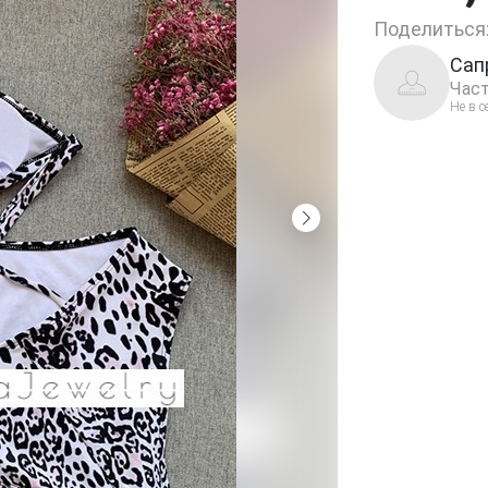
Поделиться
Сап
Част
Не в с