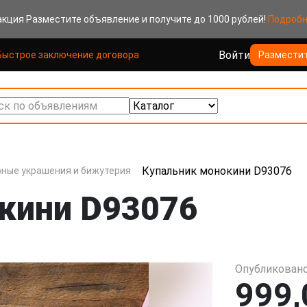
акция
Разместите объявление и получите до 1000 рублей!
Подроб
Войти
Быстрое заключение договора
Размести
к по объявлениям
Купальник монокини D93076
ные украшения и бижутерия
кини D93076
Опубликовано
999,