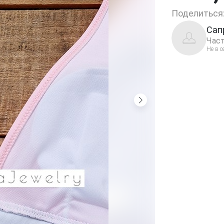
Поделиться
Сап
Част
Не в с