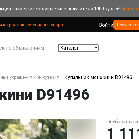
акция
Разместите объявление и получите до 1000 рублей!
Подроб
Войти
Быстрое заключение договора
Размести
к по объявлениям
Купальник монокини D91496
ные украшения и бижутерия
кини D91496
Опубликовано
1 11