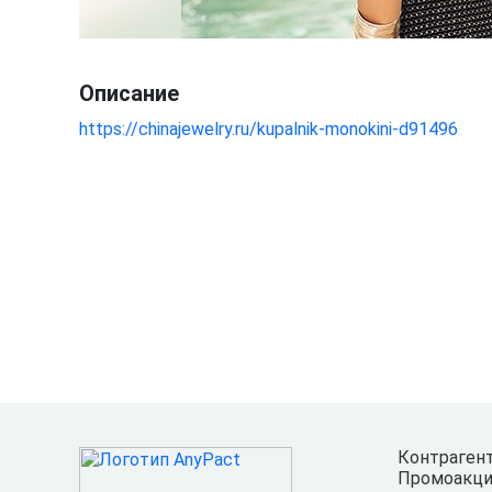
Описание
https://chinajewelry.ru/kupalnik-monokini-d91496
Контраген
Промоакци