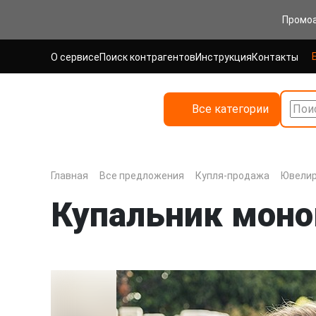
Промо
О сервисе
Поиск контрагентов
Инструкция
Контакты
Все категории
Поис
Главная
Все предложения
Купля-продажа
Ювелир
Купальник моно