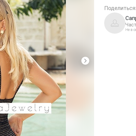
Поделиться
Сап
Част
Не в с