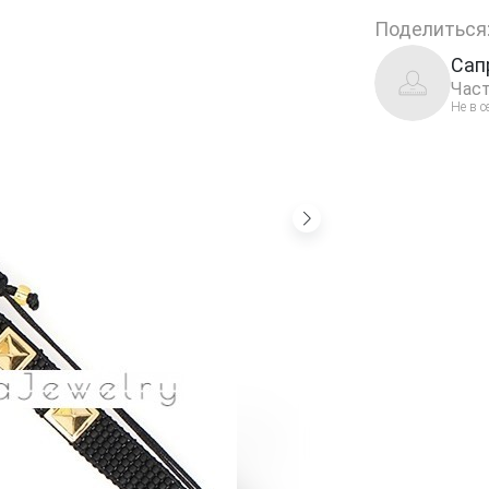
Поделиться
Сап
Част
Не в с