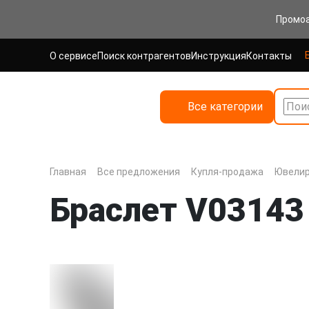
Промо
О сервисе
Поиск контрагентов
Инструкция
Контакты
Все категории
Поис
Главная
Все предложения
Купля-продажа
Ювелир
Браслет V03143