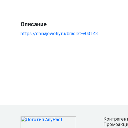
Описание
https://chinajewelry.ru/braslet-v03143
Контраген
Промоакци