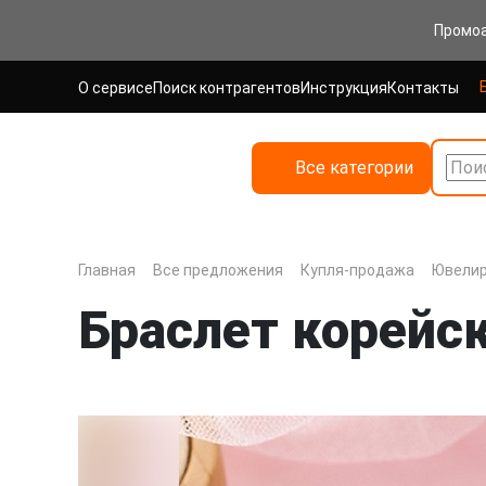
Промо
О сервисе
Поиск контрагентов
Инструкция
Контакты
Все категории
Поис
Главная
Все предложения
Купля-продажа
Ювелир
Браслет корейс