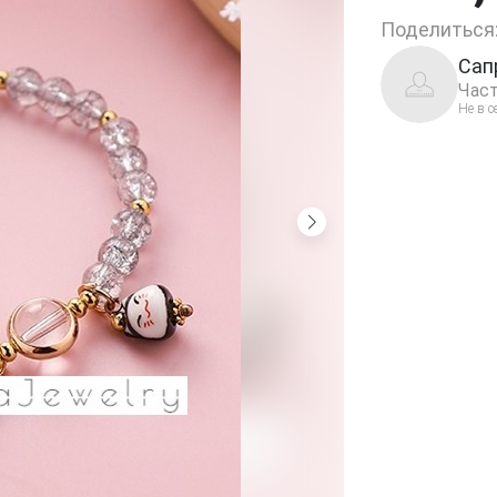
Поделиться
Сап
Част
Не в с