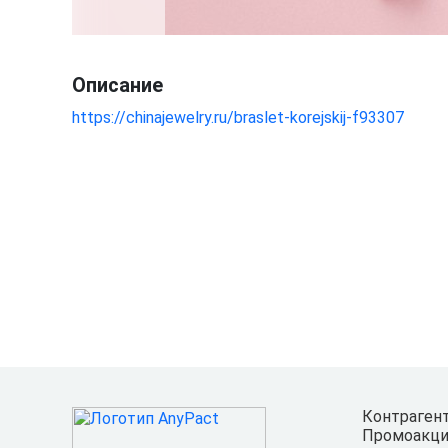
Описание
https://chinajewelry.ru/braslet-korejskij-f93307
Контраген
Промоакци