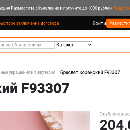
акция
Разместите объявление и получите до 1000 рублей!
Подроб
Войти
Быстрое заключение договора
Размести
к по объявлениям
Браслет корейский F93307
ные украшения и бижутерия
кий F93307
Опубликовано
204,