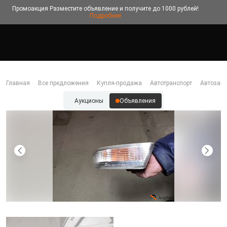
Промоакция
Разместите объявление и получите до 1000 рублей!
Подробнее
Главная
Все предложения
Купля-продажа
Автотранспорт
Автозапч
Аукционы
Объявления